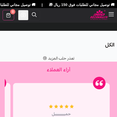
العربية
|
0
الرئيسية
الكل
الكل
عروض روزانا
تعذر جلب المزيد 😢
آراء العملاء
المدونة
العناية بالبشرة
الرياضة والصحة
بحك
جمييييييييل
العناية بالشعر